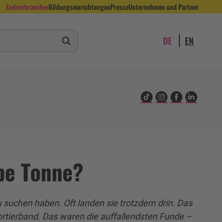
Endverbraucher
Bildungseinrichtungen
Presse
Unternehmen und Partner
Suche starten
Suchbegriff eingeben
DE
EN
lbe Tonne?
u suchen haben. Oft landen sie trotzdem drin. Das
Sortierband. Das waren die auffallendsten Funde –