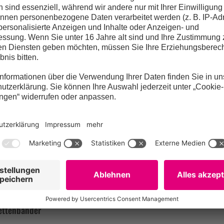
ündgen Entsorgung GmbH & Co. KG in Swisttal / Frank Ar
ige Entsorgung in der Gelben Tonne
ettenbänder