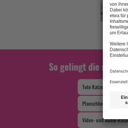
© H
So gelingt die richt
Tote Katze
Planschbecken
Video- und Audio-Kass