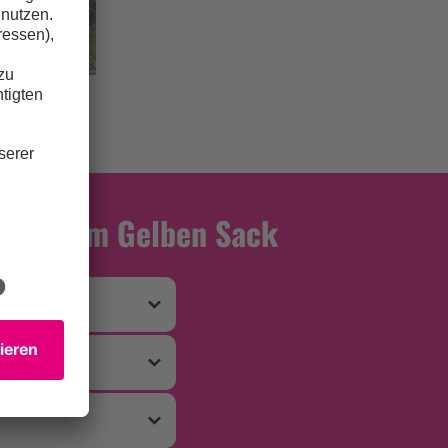
leth
 oder dem Gelben Sack