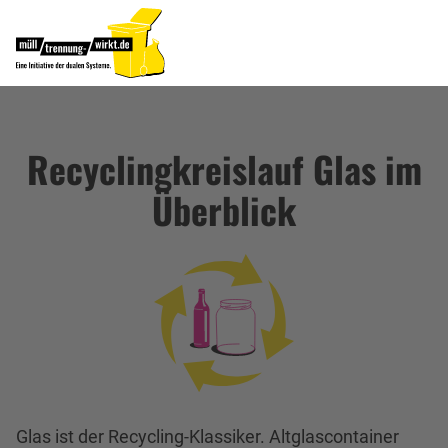
Recyclingkreislauf Glas im
Überblick
Glas ist der Recycling-Klassiker. Altglascontainer