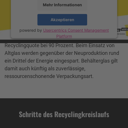
Mehr Informationen
Zum Animationsfilm mit Untertitel
Akzeptieren
powered by
Usercentrics Consent Management
Platform
Seit 2022 liegt die gesetzlich vorgegebene
Recyclingquote bei 90 Prozent. Beim Einsatz von
Altglas werden gegenüber der Neuproduktion rund
ein Drittel der Energie eingespart. Behälterglas gilt
damit auch künftig als zuverlässige,
ressourcenschonende Verpackungsart.
Schritte des Recyclingkreislaufs