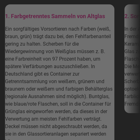
1. Farbgetrenntes Sammeln von Altglas
2. Sor
Ein sorgfältiges Vorsortieren nach Farben (weiß,
In der
braun, grün) trägt dazu bei, den Fehlfarbenanteil
Fremdst
gering zu halten. Scherben für die
Kerami
Wiedergewinnung von Weißglas müssen z. B.
Glas ze
eine Farbreinheit von 97 Prozent haben, um
Flasch
spätere Verfärbungen auszuschließen. In
Die Me
Deutschland gibt es Container zur
verwert
Getrenntsammlung von weißem, grünem und
Scherb
braunem oder weißem und farbigen Behälterglas
optoel
(regionale Ausnahmen sind möglich). Buntglas,
farbli
wie blaue/rote Flaschen, soll in die Container für
Fremdst
Grünglas eingeworfen werden, da dieses in der
Verwertung am meisten Fehlfarben verträgt.
Deckel müssen nicht abgeschraubt werden, da
sie in den Glassortieranlagen separiert werden