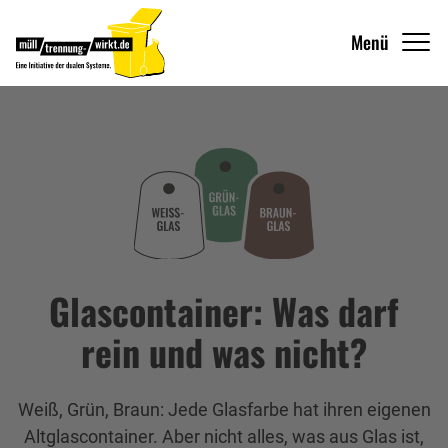
Menü
Glascontainer: Was darf
rein und was nicht?
Weiß, Grün, Braun: Jede Glasfarbe hat ihren eigenen
Altglascontainer. Aber nicht alles, was aus Glas ist,