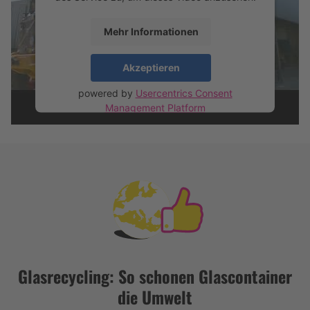
Mehr Informationen
Hier geht's zum Erklärfilm auf YouTube
Akzeptieren
Weiter zur 360-Grad-Tour durch eine Glas-
Recyclinganlage
powered by
Usercentrics Consent
Management Platform
Glasrecycling: So schonen Glascontainer
die Umwelt