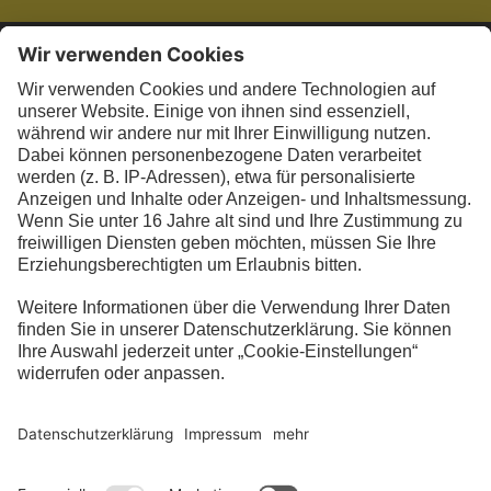
Du willst in Sachen Mülltrennung am Ball bleiben
und dich engagieren? Dann folge uns einfach auf
TikTok
,
Instagram
oder
Facebook
! Hast du noch
weitere Fragen zur blauen Tonne, Papiertonne oder
Mülltrennung? Dann wende dich einfach an die
Abfallberater*innen in deiner Nähe.
Gib hier deine PLZ ein:
Bitte geben Sie eine 5-Stellige Postleitzahl an.