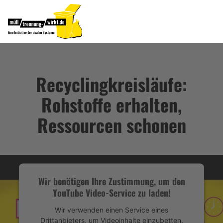
Recyclingkreisläufe:
Rohstoffe erhalten,
Ressourcen schonen
Wir benötigen Ihre Zustimmung, um den
YouTube Video-Service zu laden!
Wir verwenden einen Service eines
Drittanbieters, um Videoinhalte einzubetten.