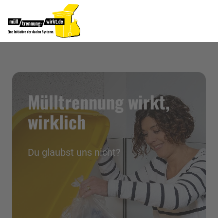
Mülltrennung wirkt,
wirklich
Du glaubst uns nicht?