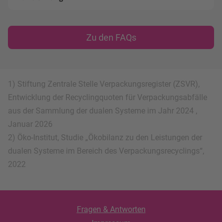
Zu den FAQs
1) Stiftung Zentrale Stelle Verpackungsregister (ZSVR),
Entwicklung der Recyclingquoten für Verpackungsabfälle
aus der Sammlung der dualen Systeme im Jahr 2024 ,
Januar 2026
2) Öko-Institut, Studie „Ökobilanz zu den Leistungen der
dualen Systeme im Bereich des Verpackungsrecyclings“,
2022
Fragen & Antworten