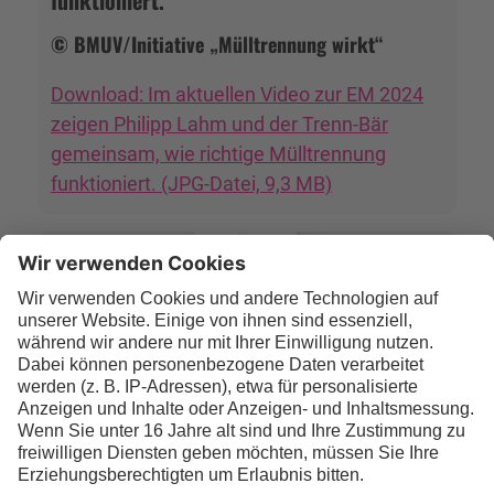
funktioniert.
© BMUV/Initiative „Mülltrennung wirkt“
Download: Im aktuellen Video zur EM 2024
zeigen Philipp Lahm und der Trenn-Bär
gemeinsam, wie richtige Mülltrennung
funktioniert. (JPG-Datei, 9,3 MB)
Pressefoto Trenn-Bär