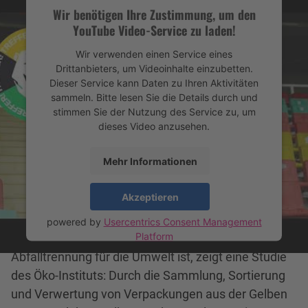
Wir benötigen Ihre Zustimmung, um den
YouTube Video-Service zu laden!
Wir verwenden einen Service eines
Drittanbieters, um Videoinhalte einzubetten.
Dieser Service kann Daten zu Ihren Aktivitäten
sammeln. Bitte lesen Sie die Details durch und
stimmen Sie der Nutzung des Service zu, um
dieses Video anzusehen.
Mehr Informationen
Akzeptieren
Richtige Abfalltrennung: Treffer für die Umwelt
powered by
Usercentrics Consent Management
Platform
Wie groß der positive Effekt von richtiger
Abfalltrennung für die Umwelt ist, zeigt eine Studie
des Öko-Instituts: Durch die Sammlung, Sortierung
und Verwertung von Verpackungen aus der Gelben