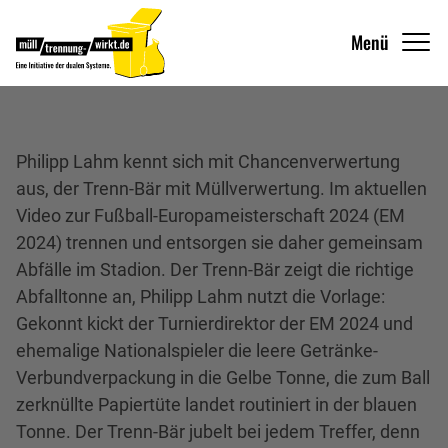
Menü
Philipp Lahm kennt sich mit Chancenverwertung
aus, der Trenn-Bär mit Müllverwertung. Im aktuellen
Video zur Fußball-Europameisterschaft 2024 (EM
2024) trennen und entsorgen sie daher gemeinsam
Abfälle im Stadion. Der Trenn-Bär zeigt die richtige
Abfalltonne an, Philipp Lahm nutzt die Vorlage:
Gekonnt kickt der Turnierdirektor der EM 2024 und
ehemalige Nationalspieler die leere Getränke-
Verbundverpackung in die Gelbe Tonne, die zum Ball
zerknüllte Papiertüte landet routiniert in der blauen
Tonne. Der Trenn-Bär jubelt bei jedem Treffer, denn