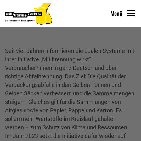
Menü
Seit vier Jahren informieren die dualen Systeme mit
ihrer Initiative „Mülltrennung wirkt“
Verbraucher*innen in ganz Deutschland über
richtige Abfalltrennung. Das Ziel: Die Qualität der
Verpackungsabfälle in den Gelben Tonnen und
Gelben Säcken verbessern und die Sammelmengen
steigern. Gleiches gilt für die Sammlungen von
Altglas sowie von Papier, Pappe und Karton. Es
sollen mehr Wertstoffe im Kreislauf gehalten
werden – zum Schutz von Klima und Ressourcen.
Im Jahr 2023 setzt die Initiative dafür wieder auf