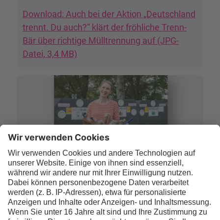
Download: Auch bei der Aktion „Deutschland
trennt. Du auch?“ klärt der fröhliche Trenn-
Bär über richtige Mülltrennung auf (JPG-
Datei, 3,4 MB)
Die richtige Entsorgung von Altglas und das
Glasrecycling waren 2023 ein
Themenschwerpunkt der Initiative
Initiative „Mülltrennung wirkt“ / Marcella Merk