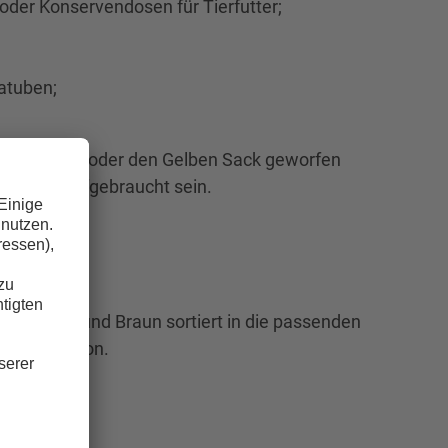
der Konservendosen für Tierfutter;
atuben;
Gelbe Tonne oder den Gelben Sack geworfen
ständig aufgebraucht sein.
iß, Grün und Braun sortiert in die passenden
r und Karton.