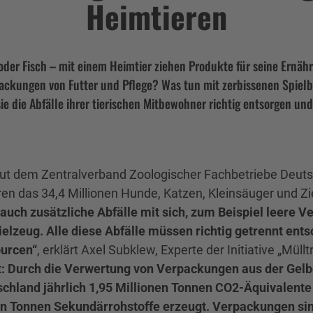
Heimtieren
oder Fisch – mit einem Heimtier ziehen Produkte für seine Ernäh
ckungen von Futter und Pflege? Was tun mit zerbissenen Spielbä
sie die Abfälle ihrer tierischen Mitbewohner richtig entsorgen u
aut dem Zentralverband Zoologischer Fachbetriebe Deutsc
n das 34,4 Millionen Hunde, Katzen, Kleinsäuger und Zi
 auch zusätzliche Abfälle mit sich, zum Beispiel leere 
lzeug. Alle diese Abfälle müssen richtig getrennt ent
ourcen“
, erklärt Axel Subklew, Experte der Initiative „Müll
et: Durch die Verwertung von Verpackungen aus der Gel
tschland jährlich 1,95 Millionen Tonnen CO2-Äquivalen
n Tonnen Sekundärrohstoffe erzeugt. Verpackungen sind 