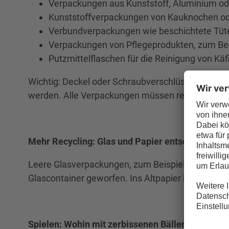
Verpackungen aus Kunststoff, Aluminium od
Kunststoffverpackungen von Kauknochen od
Verbundverpackungen wie beschichtete Tüten
Verpackungen von Pflegeprodukten, zum Bei
Putzmittelflaschen für die Reinigung von Kä
Wichtig: Deckel oder Schraubverschlüsse sollten
werden. Alle Verpackungen müssen restentleert s
Mehr Recycling: Glas und Papier entsorgen
Leere Glasverpackungen, zum Beispiel von Vitami
Glascontainer geworfen. Ins Altpapier kommen 
Spielen: Wohin mit zerbissenen Bällen, alten La