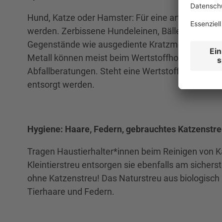
Hund, Katze oder Hamster: Für eine artgerechte H
werden. Zerbissene Hundeleinen, Bälle und klein
Gegenstände wie ausgediente Kratzmöbel oder ein 
Metall können meist beim Wertstoffhof abgegeben
Abfallberatungen. Steht eine Wertstofftonne zur
entsorgt werden.
Hygiene: Haare, Federn, gebrauchtes Katzenstreu
Tragen Haustierhalter*innen beim Reinigen von 
Kleintierstreu entsorgen sie ebenfalls am sichers
ohne Katzenstreu! Das Naturstreu aus biologisch
Tierhaare und Federn.