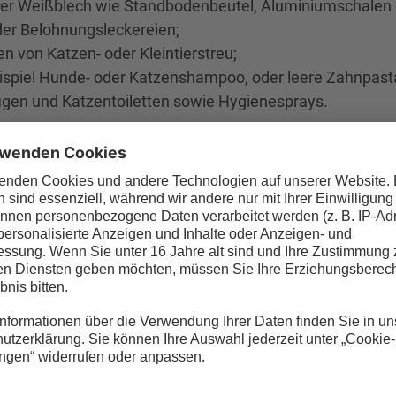
er Weißblech wie Standbodenbeutel, Aluminiumschalen o
er Belohnungsleckereien;
 von Katzen- oder Kleintierstreu;
spiel Hunde- oder Katzenshampoo, oder leere Zahnpast
figen und Katzentoiletten sowie Hygienesprays.
 getrennt von anderen Verpackungsbestandteilen in die 
ein, auch der Inhalt von Spraydosen muss unbedingt voll
npräparaten oder Pflegeölen, werden nach den Farben We
Umverpackungen oder Verpackungsbestandteile aus Papie
ufrädern & Co.?