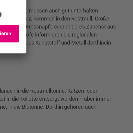
d Futter. Sie müssen auch gut unterhalten
toff oder Holz, kommen in den Restmüll. Große
 Alte Käfige, Fressnäpfe oder anderes Zubehör aus
Wertstoffhöfe informieren die regionalen
genstände aus Kunststoff und Metall dorthinein
anach in die Restmülltonne. Katzen- oder
ot in die Toilette entsorgt werden – aber immer
e, in die Biotonne. Dorthin gehören auch