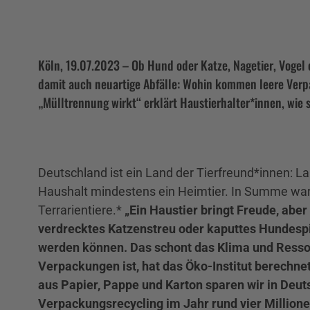
Köln, 19.07.2023 – Ob Hund oder Katze, Nagetier, Vogel 
damit auch neuartige Abfälle: Wohin kommen leere Verpa
„Mülltrennung wirkt“ erklärt Haustierhalter*innen, wie 
Deutschland ist ein Land der Tierfreund*innen: L
Haushalt mindestens ein Heimtier. In Summe ware
Terrarientiere.*
„Ein Haustier bringt Freude, aber
verdrecktes Katzenstreu oder kaputtes Hundespie
werden können. Das schont das Klima und Ress
Verpackungen ist, hat das Öko-Institut berechn
aus Papier, Pappe und Karton sparen wir in Deu
Verpackungsrecycling im Jahr rund vier Millione