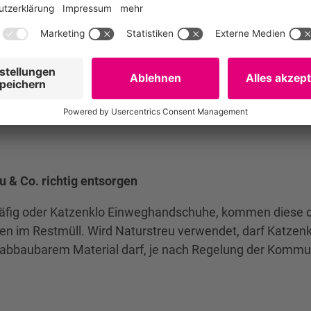
altung brauchen Haustiere nicht nur liebevolle Pflege un
eres ausgemustertes Spielzeug, zum Beispiel aus Kunsts
Katzenklo sind in der Regel ein Fall für den Sperrmüll.
 werden. Über die genauen Vorgaben für Sperrmüll und 
 Verfügung, dürfen neben Verpackungen auch kleinere Ge
 & Co. richtig entsorgen
Käfig oder Katzenklo Einweghandschuhe, kommen diese d
ten im Restmüll. Wird Naturstreu verwendet, darf Katzenk
 abbaubarem Material darf, je nach Regelung der Kommun