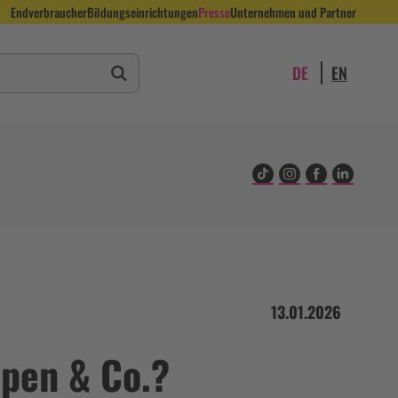
Endverbraucher
Bildungseinrichtungen
Presse
Unternehmen und Partner
Suche starten
Suchbegriff eingeben
DE
EN
13.01.2026
pen & Co.?