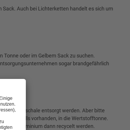
n Sack. Auch bei Lichterketten handelt es sich um
ben Tonne oder im Gelbem Sack zu suchen.
r Entsorgungsunternehmen sogar brandgefährlich
 kleine Aluschale entsorgt werden. Aber bitte
müll
oder, falls vorhanden, in die Wertstofftonne.
 kann das Aluminium dann recycelt werden.