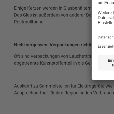
Einige Kerzen werden in Glasbehältern verkauft. D
Das Glas ist außerdem von anderer Beschaffenhei
Restmülltonne.
Nicht vergessen: Verpackungen richtig entsorge
Oft sind Verpackungen von Leuchtmitteln aus Pap
abgetrennte Kunststoffanteil in die Gelbe Tonne 
Auskunft zu Sammelstellen für Elektrogeräte wi
Ansprechpartner für ihre Region finden Verbrauc