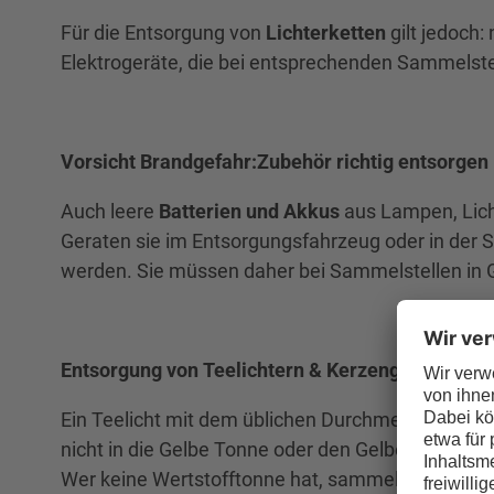
Für die Entsorgung von
Lichterketten
gilt jedoch:
Elektrogeräte, die bei entsprechenden Sammelste
Vorsicht Brandgefahr:
Zubehör richtig entsorgen
Auch leere
Batterien und Akkus
aus Lampen, Lich
Geraten sie im Entsorgungsfahrzeug oder in der 
werden. Sie müssen daher bei Sammelstellen in 
Entsorgung von Teelichtern & Kerzengläsern
Ein Teelicht mit dem üblichen Durchmesser von 39
nicht in die Gelbe Tonne oder den Gelben Sack. Di
Wer keine Wertstofftonne hat, sammelt die Alusch