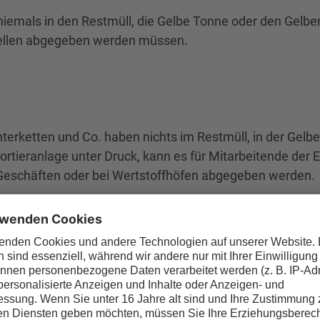
 niemals in den Restmüll, die Gelbe Tonne oder den Gelbe
llen
abgegeben werden müssen.
terketten und Co. haben nichts im Restmüll, in der Gel
Sortieranlage unter Druck, kann es für Mitarbeitende de
Geschäften oder bei Wertstoffhöfen abgegeben werden.
 mm brennt etwa drei bis vier Stunden. Danach muss die
e Aluschale ist keine Verpackung, sie gehört in den Rest
alen und bringt sie zum Wertstoffhof. In beiden Fällen