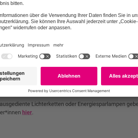
iese dürfen allerdings nicht in Glascontainern entsorgt 
t als beispielsweise das von Glasflaschen. Nicht mehr b
n!
pe und gehören in die Papiertonne. Handelt es sich um 
oder den Gelben Sack.
e ausgediente Lichterketten oder Energiesparlampen ge
her*innen
hier
.