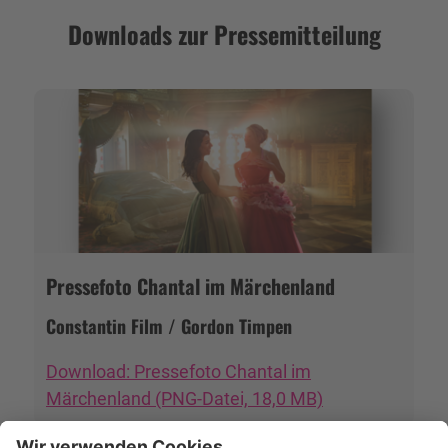
Downloads zur Pressemitteilung
Pressefoto Chantal im Märchenland
Constantin Film / Gordon Timpen
Download: Pressefoto Chantal im
Märchenland (PNG-Datei, 18,0 MB)