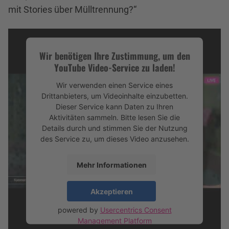
mit Stories über Mülltrennung?“
Wir benötigen Ihre Zustimmung, um den
YouTube Video-Service zu laden!
Wir verwenden einen Service eines
Drittanbieters, um Videoinhalte einzubetten.
Dieser Service kann Daten zu Ihren
Aktivitäten sammeln. Bitte lesen Sie die
Details durch und stimmen Sie der Nutzung
des Service zu, um dieses Video anzusehen.
Mehr Informationen
Trailer auf Youtube ansehen
„Mülltrennung wirkt“ auf der großen Leinwand
Akzeptieren
powered by
Usercentrics Consent
Für die Initiative „Mülltrennung wirkt“ ist diese
Management Platform