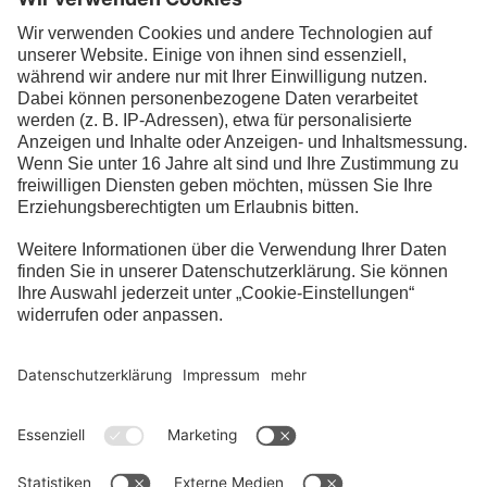
Chantal kann Mülltrennung - weil's wichtig
ist
Download: Chantal kann Mülltrennung -
weil's wichtig ist (PDF-Datei, 84,0 KB)
Fragen & Antworten
Impressum