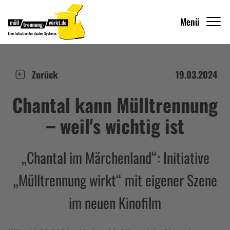
Menü
Zurück
19.03.2024
Chantal kann Mülltrennung
– weil's wichtig ist
„Chantal im Märchenland“: Initiative
„Mülltrennung wirkt“ mit eigener Szene
im neuen Kinofilm