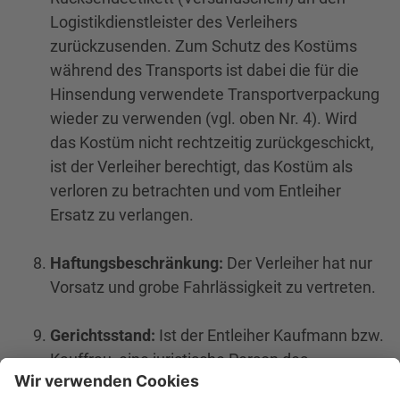
Logistikdienstleister des Verleihers
zurückzusenden. Zum Schutz des Kostüms
während des Transports ist dabei die für die
Hinsendung verwendete Transportverpackung
wieder zu verwenden (vgl. oben Nr. ‎4). Wird
das Kostüm nicht rechtzeitig zurückgeschickt,
ist der Verleiher berechtigt, das Kostüm als
verloren zu betrachten und vom Entleiher
Ersatz zu verlangen.
Haftungsbeschränkung:
Der Verleiher hat nur
Vorsatz und grobe Fahrlässigkeit zu vertreten.
Gerichtsstand:
Ist der Entleiher Kaufmann bzw.
Kauffrau, eine juristische Person des
öffentlichen Rechts oder ein öffentlich-