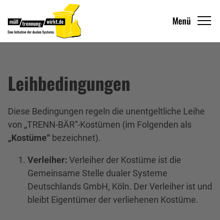
Menü
Leihbedingungen
Diese Bedingungen regeln die unentgeltliche Leihe
von „TRENN-BÄR“-Kostümen (im Folgenden als
„Kostüme“
bezeichnet).
Verleiher:
Verleiher der Kostüme ist die
Gemeinsame Stelle dualer Systeme
Deutschlands GmbH, Köln. Der Verleiher ist und
bleibt Eigentümer der verliehenen Kostüme.