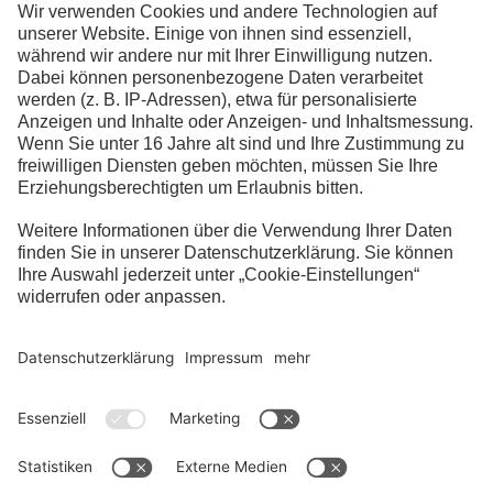
rechtliches Sondervermögen, so ist
Erfüllungsort und Gerichtsstand für alle
Streitigkeiten aus oder im Zusammenhang mit
dem Leihvertrag Köln.
Pflichten im elektronischen Geschäftsverkehr:
§ 312i Abs. 1 Satz 1 Nr.1, 2 und 3 sowie Satz 2
BGB, die bei Verträgen im elektronischen
Geschäftsverkehr bestimmte Verpflichtungen
des Unternehmers vorsehen, werden hiermit
abbedungen.
Fragen & Antworten
Impressum